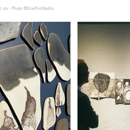
6 cm - Photo ©DouPrintStudio