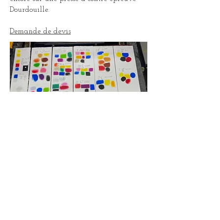
Dourdouille.
Demande de devis
Nuancier réalisé par mes soins pour la
réédition du
Jazz de Matisse
dans
l'atelier Anthèse à Montrouge, 2026