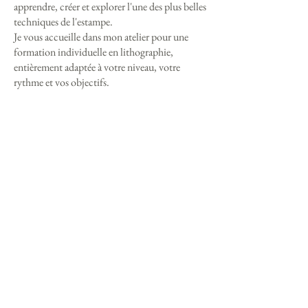
apprendre, créer et explorer l'une des plus belles
techniques de l'estampe.
Je vous accueille dans mon atelier pour une
formation individuelle en lithographie,
entièrement adaptée à votre niveau, votre
rythme et vos objectifs.
Vous êtes artiste-auteur et cotisez
à la formation professionnelle ?
Pour obtenir un financement
Afdas, vos droits d’auteur
cumulés doivent atteindre :
• 7 212 € minimum sur les 3
dernières années (hors année en
cours).
⚡️⚡️ Formulaire d'inscription
via le site partenaire ⚡️⚡️